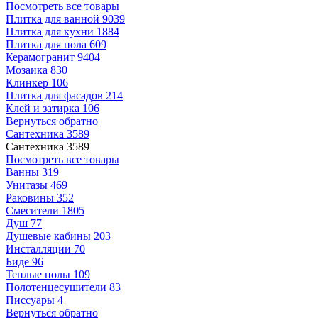
Посмотреть все товары
Плитка для ванной
9039
Плитка для кухни
1884
Плитка для пола
609
Керамогранит
9404
Мозаика
830
Клинкер
106
Плитка для фасадов
214
Клей и затирка
106
Вернуться обратно
Сантехника
3589
Сантехника
3589
Посмотреть все товары
Ванны
319
Унитазы
469
Раковины
352
Смесители
1805
Душ
77
Душевые кабины
203
Инсталляции
70
Биде
96
Теплые полы
109
Полотенцесушители
83
Писсуары
4
Вернуться обратно