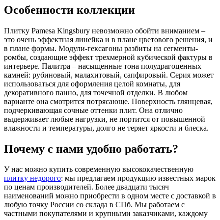
Особенности коллекции
Плитку Pamesa Kingsbury невозможно обойти вниманием –
это очень эффектная линейка и в плане цветового решения, и
в плане формы. Модули-гексагоны разбиты на сегменты-
ромбы, создающие эффект трехмерной кубической фактуры в
интерьере. Палитра – насыщенные тона полудрагоценных
камней: рубиновый, малахитовый, сапфировый. Серия может
использоваться для оформления целой комнаты, для
декоративного панно, для точечной отделки. В любом
варианте она смотрится потрясающе. Поверхность глянцевая,
подчеркивающая сочные оттенки плит. Она отлично
выдерживает любые нагрузки, не портится от повышенной
влажности и температуры, долго не теряет яркости и блеска.
Почему с нами удобно работать?
У нас можно купить современную высококачественную
плитку недорого
: мы предлагаем продукцию известных марок
по ценам производителей. Более двадцати тысяч
наименований можно приобрести в одном месте с доставкой в
любую точку России со склада в СПб. Мы работаем с
частными покупателями и крупными заказчиками, каждому