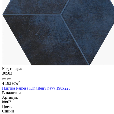
Код товара:
30583
2
4 183 ₽
/м
Плитка Pamesa Kingsbury navy 198x228
В наличии
Артикул:
kin03
Цвет:
Синий