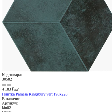
Код товара:
30582
2
4 183 ₽
/м
Плитка Pamesa Kingsbury vert 198x228
В наличии
Артикул:
kin02