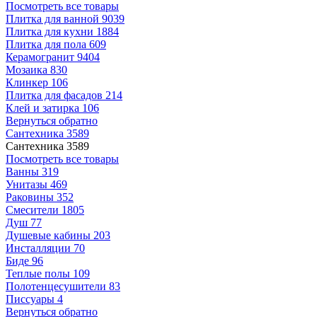
Посмотреть все товары
Плитка для ванной
9039
Плитка для кухни
1884
Плитка для пола
609
Керамогранит
9404
Мозаика
830
Клинкер
106
Плитка для фасадов
214
Клей и затирка
106
Вернуться обратно
Сантехника
3589
Сантехника
3589
Посмотреть все товары
Ванны
319
Унитазы
469
Раковины
352
Смесители
1805
Душ
77
Душевые кабины
203
Инсталляции
70
Биде
96
Теплые полы
109
Полотенцесушители
83
Писсуары
4
Вернуться обратно