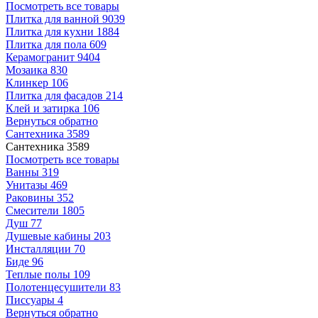
Посмотреть все товары
Плитка для ванной
9039
Плитка для кухни
1884
Плитка для пола
609
Керамогранит
9404
Мозаика
830
Клинкер
106
Плитка для фасадов
214
Клей и затирка
106
Вернуться обратно
Сантехника
3589
Сантехника
3589
Посмотреть все товары
Ванны
319
Унитазы
469
Раковины
352
Смесители
1805
Душ
77
Душевые кабины
203
Инсталляции
70
Биде
96
Теплые полы
109
Полотенцесушители
83
Писсуары
4
Вернуться обратно