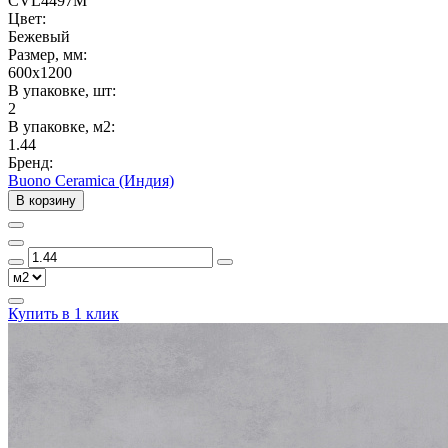
CVL4497M
Цвет:
Бежевый
Размер, мм:
600x1200
В упаковке, шт:
2
В упаковке, м2:
1.44
Бренд:
Buono Ceramica (Индия)
В корзину
Купить в 1 клик