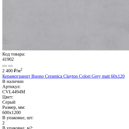
Код товара:
41902
2
2 400 ₽
/м
Керамогранит Buono Ceramica Clayton Colori Grey matt 60x120
В наличии
Артикул:
CVL4494M
Цвет:
Серый
Размер, мм:
600x1200
В упаковке, шт:
2
В упаковке, м2: