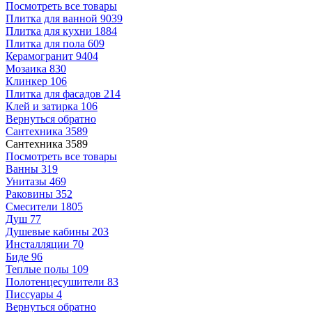
Посмотреть все товары
Плитка для ванной
9039
Плитка для кухни
1884
Плитка для пола
609
Керамогранит
9404
Мозаика
830
Клинкер
106
Плитка для фасадов
214
Клей и затирка
106
Вернуться обратно
Сантехника
3589
Сантехника
3589
Посмотреть все товары
Ванны
319
Унитазы
469
Раковины
352
Смесители
1805
Душ
77
Душевые кабины
203
Инсталляции
70
Биде
96
Теплые полы
109
Полотенцесушители
83
Писсуары
4
Вернуться обратно