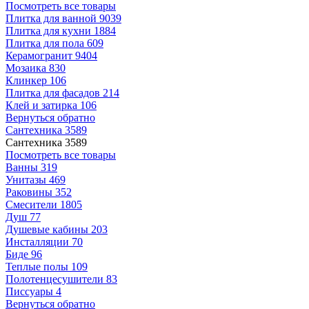
Посмотреть все товары
Плитка для ванной
9039
Плитка для кухни
1884
Плитка для пола
609
Керамогранит
9404
Мозаика
830
Клинкер
106
Плитка для фасадов
214
Клей и затирка
106
Вернуться обратно
Сантехника
3589
Сантехника
3589
Посмотреть все товары
Ванны
319
Унитазы
469
Раковины
352
Смесители
1805
Душ
77
Душевые кабины
203
Инсталляции
70
Биде
96
Теплые полы
109
Полотенцесушители
83
Писсуары
4
Вернуться обратно