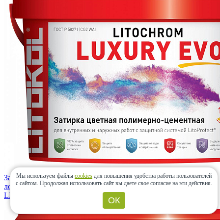
Мы используем файлы
cookies
для повышения удобства работы пользователей
Затирка LITOCHROM LUXURY EVO LLE.330 Розовый
с сайтом.
Продолжая использовать сайт вы даете свое согласие на эти действия.
лосось 2 кг
LITOKOL
(Россия)
ОК