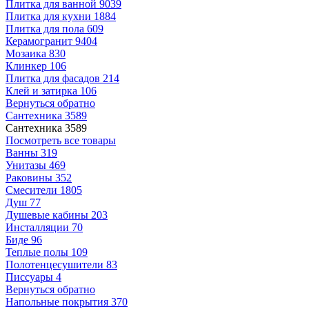
Плитка для ванной
9039
Плитка для кухни
1884
Плитка для пола
609
Керамогранит
9404
Мозаика
830
Клинкер
106
Плитка для фасадов
214
Клей и затирка
106
Вернуться обратно
Сантехника
3589
Сантехника
3589
Посмотреть все товары
Ванны
319
Унитазы
469
Раковины
352
Смесители
1805
Душ
77
Душевые кабины
203
Инсталляции
70
Биде
96
Теплые полы
109
Полотенцесушители
83
Писсуары
4
Вернуться обратно
Напольные покрытия
370