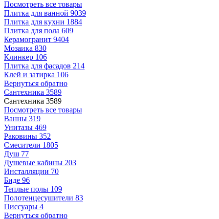
Посмотреть все товары
Плитка для ванной
9039
Плитка для кухни
1884
Плитка для пола
609
Керамогранит
9404
Мозаика
830
Клинкер
106
Плитка для фасадов
214
Клей и затирка
106
Вернуться обратно
Сантехника
3589
Сантехника
3589
Посмотреть все товары
Ванны
319
Унитазы
469
Раковины
352
Смесители
1805
Душ
77
Душевые кабины
203
Инсталляции
70
Биде
96
Теплые полы
109
Полотенцесушители
83
Писсуары
4
Вернуться обратно