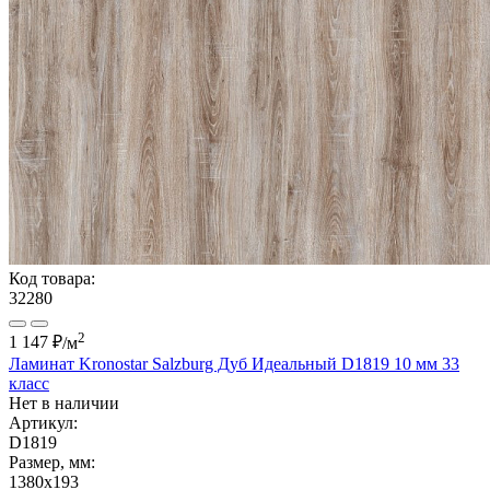
Код товара:
32280
2
1 147 ₽
/м
Ламинат Kronostar Salzburg Дуб Идеальный D1819 10 мм 33
класс
Нет в наличии
Артикул:
D1819
Размер, мм:
1380x193