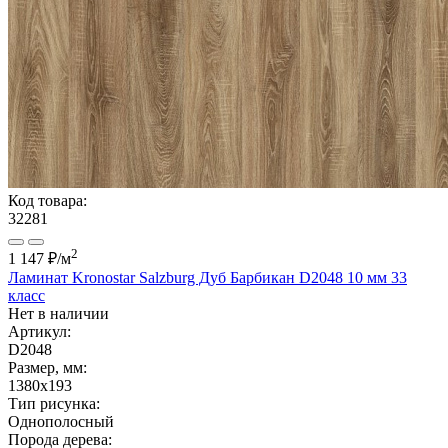
Код товара:
32281
2
1 147 ₽
/м
Ламинат Kronostar Salzburg Дуб Барбикан D2048 10 мм 33
класс
Нет в наличии
Артикул:
D2048
Размер, мм:
1380x193
Тип рисунка:
Однополосный
Порода дерева: