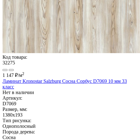
Код товара:
32275
2
1 147 ₽
/м
Ламинат Kronostar Salzburg Сосна Сорбус D7069 10 мм 33
класс
Нет в наличии
Артикул:
D7069
Размер, мм:
1380x193
Тип рисунка:
Однополосный
Порода дерева:
Сосна