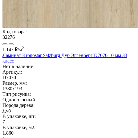
Код товара:
32276
2
1 147 ₽
/м
Ламинат Kronostar Salzburg Дуб Эггенберг D7070 10 мм 33
класс
Нет в наличии
Артикул:
D7070
Размер, мм:
1380x193
Тип рисунка:
Однополосный
Порода дерева:
Дуб
В упаковке, шт:
7
В упаковке, м2:
1.860