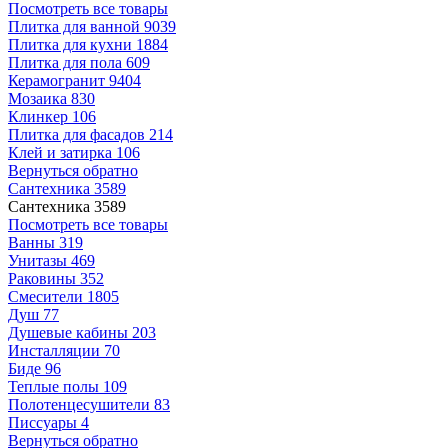
Посмотреть все товары
Плитка для ванной
9039
Плитка для кухни
1884
Плитка для пола
609
Керамогранит
9404
Мозаика
830
Клинкер
106
Плитка для фасадов
214
Клей и затирка
106
Вернуться обратно
Сантехника
3589
Сантехника
3589
Посмотреть все товары
Ванны
319
Унитазы
469
Раковины
352
Смесители
1805
Душ
77
Душевые кабины
203
Инсталляции
70
Биде
96
Теплые полы
109
Полотенцесушители
83
Писсуары
4
Вернуться обратно