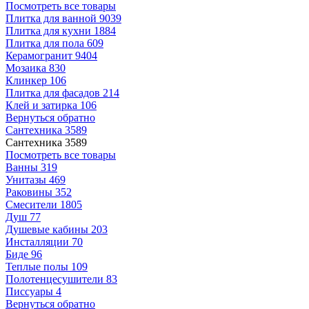
Посмотреть все товары
Плитка для ванной
9039
Плитка для кухни
1884
Плитка для пола
609
Керамогранит
9404
Мозаика
830
Клинкер
106
Плитка для фасадов
214
Клей и затирка
106
Вернуться обратно
Сантехника
3589
Сантехника
3589
Посмотреть все товары
Ванны
319
Унитазы
469
Раковины
352
Смесители
1805
Душ
77
Душевые кабины
203
Инсталляции
70
Биде
96
Теплые полы
109
Полотенцесушители
83
Писсуары
4
Вернуться обратно