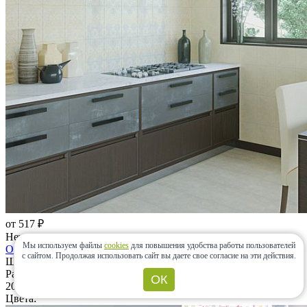
от 517 ₽
Нет в наличии
Мы используем файлы
cookies
для повышения удобства работы пользователей
Ориентал
с сайтом.
Продолжая использовать сайт вы даете свое согласие на эти действия.
Шахтинская плитка (Россия)
Размеры:
ОК
200x300
Цвета: