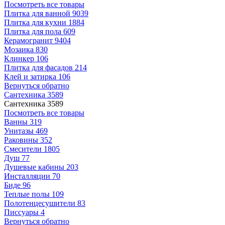
Посмотреть все товары
Плитка для ванной
9039
Плитка для кухни
1884
Плитка для пола
609
Керамогранит
9404
Мозаика
830
Клинкер
106
Плитка для фасадов
214
Клей и затирка
106
Вернуться обратно
Сантехника
3589
Сантехника
3589
Посмотреть все товары
Ванны
319
Унитазы
469
Раковины
352
Смесители
1805
Душ
77
Душевые кабины
203
Инсталляции
70
Биде
96
Теплые полы
109
Полотенцесушители
83
Писсуары
4
Вернуться обратно