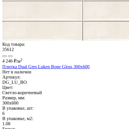
Код товара:
35612
2
4 246 ₽
/м
Плитка Dual Gres Luken Bone Gloss 300x600
Нет в наличии
Артикул:
DG_LU_BO
Цвет:
Светло-коричневый
Размер, мм:
300x600
В упаковке, шт:
6
В упаковке, м2:
1.08
Бренд: