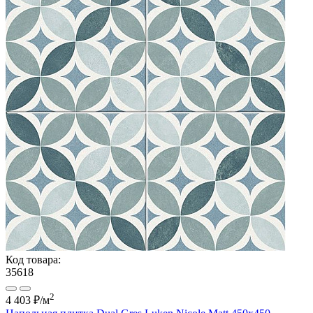
Код товара:
35618
2
4 403 ₽
/м