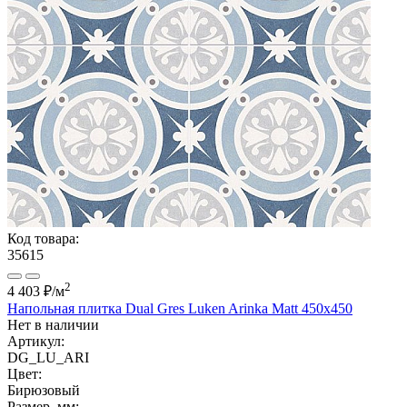
Код товара:
35615
2
4 403 ₽
/м
Напольная плитка Dual Gres Luken Arinka Matt 450x450
Нет в наличии
Артикул:
DG_LU_ARI
Цвет:
Бирюзовый
Размер, мм: