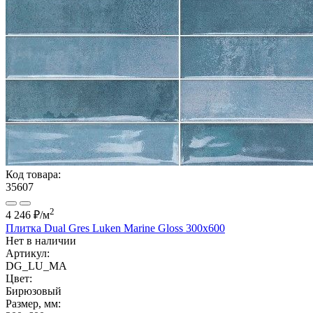
Код товара:
35607
2
4 246 ₽
/м
Плитка Dual Gres Luken Marine Gloss 300x600
Нет в наличии
Артикул:
DG_LU_MA
Цвет:
Бирюзовый
Размер, мм: