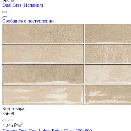
Dual Gres (Испания)
Сообщить о поступлении
Код товара:
35608
2
4 246 ₽
/м
Плитка Dual Gres Luken Beige Gloss 300x600