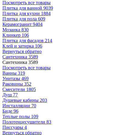
Посмотреть все товары
Плитка для ванной
9039
Плитка для кухни
1884
Плитка для пола
609
Керамогранит
9404
Мозаика
830
Клинкер
106
Плитка для фасадов
214
Клей и затирка
106
Вернуться обратно
Сантехника
3589
Сантехника
3589
Посмотреть все товары
Ванны
319
Унитазы
469
Раковины
352
Смесители
1805
Душ
77
Душевые кабины
203
Инсталляции
70
Биде
96
Теплые полы
109
Полотенцесушители
83
Писсуары
4
Вернуться обратно