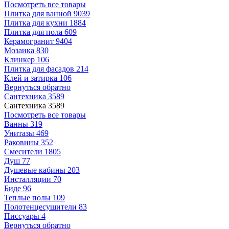
Посмотреть все товары
Плитка для ванной
9039
Плитка для кухни
1884
Плитка для пола
609
Керамогранит
9404
Мозаика
830
Клинкер
106
Плитка для фасадов
214
Клей и затирка
106
Вернуться обратно
Сантехника
3589
Сантехника
3589
Посмотреть все товары
Ванны
319
Унитазы
469
Раковины
352
Смесители
1805
Душ
77
Душевые кабины
203
Инсталляции
70
Биде
96
Теплые полы
109
Полотенцесушители
83
Писсуары
4
Вернуться обратно