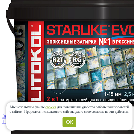
Мы используем файлы
cookies
для повышения удобства работы пользователей
с сайтом.
Продолжая использовать сайт вы даете свое согласие на эти действия.
Затирка STARLIKE EVO S.115 Grigio Seta 2,5кг
ОК
LITOKOL
(Россия)