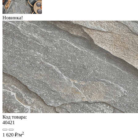
Новинка!
Код товара:
40421
2
1 620 ₽
/м