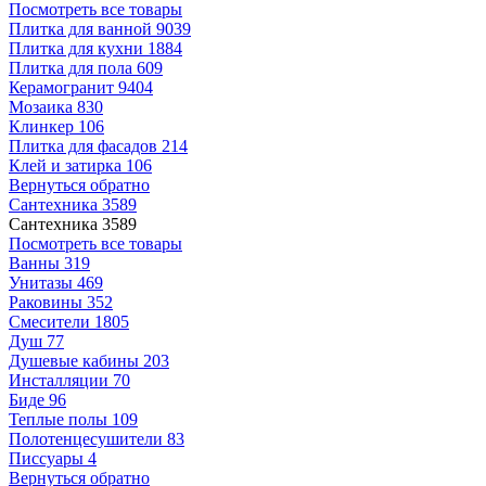
Посмотреть все товары
Плитка для ванной
9039
Плитка для кухни
1884
Плитка для пола
609
Керамогранит
9404
Мозаика
830
Клинкер
106
Плитка для фасадов
214
Клей и затирка
106
Вернуться обратно
Сантехника
3589
Сантехника
3589
Посмотреть все товары
Ванны
319
Унитазы
469
Раковины
352
Смесители
1805
Душ
77
Душевые кабины
203
Инсталляции
70
Биде
96
Теплые полы
109
Полотенцесушители
83
Писсуары
4
Вернуться обратно