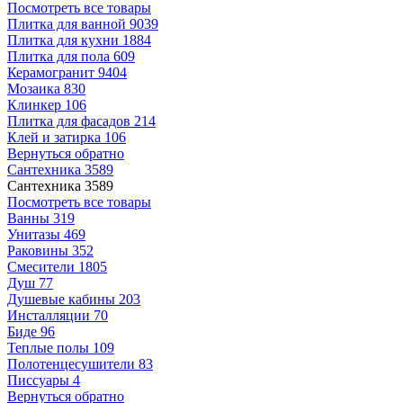
Посмотреть все товары
Плитка для ванной
9039
Плитка для кухни
1884
Плитка для пола
609
Керамогранит
9404
Мозаика
830
Клинкер
106
Плитка для фасадов
214
Клей и затирка
106
Вернуться обратно
Сантехника
3589
Сантехника
3589
Посмотреть все товары
Ванны
319
Унитазы
469
Раковины
352
Смесители
1805
Душ
77
Душевые кабины
203
Инсталляции
70
Биде
96
Теплые полы
109
Полотенцесушители
83
Писсуары
4
Вернуться обратно