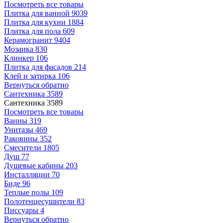
Посмотреть все товары
Плитка для ванной
9039
Плитка для кухни
1884
Плитка для пола
609
Керамогранит
9404
Мозаика
830
Клинкер
106
Плитка для фасадов
214
Клей и затирка
106
Вернуться обратно
Сантехника
3589
Сантехника
3589
Посмотреть все товары
Ванны
319
Унитазы
469
Раковины
352
Смесители
1805
Душ
77
Душевые кабины
203
Инсталляции
70
Биде
96
Теплые полы
109
Полотенцесушители
83
Писсуары
4
Вернуться обратно