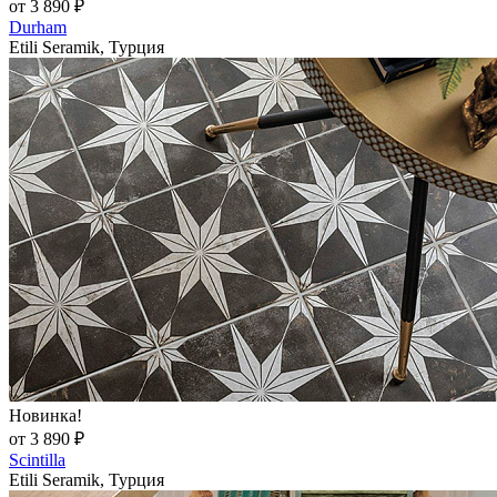
от 3 890 ₽
Durham
Etili Seramik, Турция
Новинка!
от 3 890 ₽
Scintilla
Etili Seramik, Турция