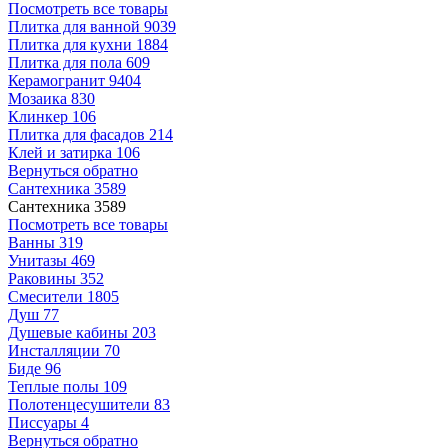
Посмотреть все товары
Плитка для ванной
9039
Плитка для кухни
1884
Плитка для пола
609
Керамогранит
9404
Мозаика
830
Клинкер
106
Плитка для фасадов
214
Клей и затирка
106
Вернуться обратно
Сантехника
3589
Сантехника
3589
Посмотреть все товары
Ванны
319
Унитазы
469
Раковины
352
Смесители
1805
Душ
77
Душевые кабины
203
Инсталляции
70
Биде
96
Теплые полы
109
Полотенцесушители
83
Писсуары
4
Вернуться обратно