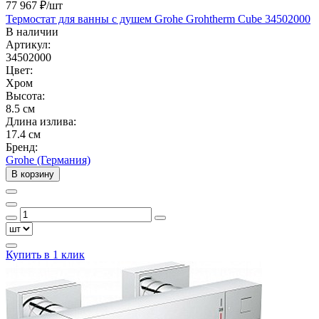
77 967 ₽
/шт
Термостат для ванны с душем Grohe Grohtherm Cube 34502000
В наличии
Артикул:
34502000
Цвет:
Хром
Высота:
8.5 см
Длина излива:
17.4 см
Бренд:
Grohe (Германия)
В корзину
Купить в 1 клик