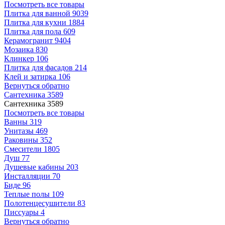
Посмотреть все товары
Плитка для ванной
9039
Плитка для кухни
1884
Плитка для пола
609
Керамогранит
9404
Мозаика
830
Клинкер
106
Плитка для фасадов
214
Клей и затирка
106
Вернуться обратно
Сантехника
3589
Сантехника
3589
Посмотреть все товары
Ванны
319
Унитазы
469
Раковины
352
Смесители
1805
Душ
77
Душевые кабины
203
Инсталляции
70
Биде
96
Теплые полы
109
Полотенцесушители
83
Писсуары
4
Вернуться обратно