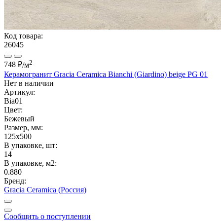
Код товара:
26045
2
748 ₽
/м
Керамогранит Gracia Ceramica Bianchi (Giardino) beige PG 01
Нет в наличии
Артикул:
Bia01
Цвет:
Бежевый
Размер, мм:
125x500
В упаковке, шт:
14
В упаковке, м2:
0.880
Бренд:
Gracia Ceramica (Россия)
Сообщить о поступлении