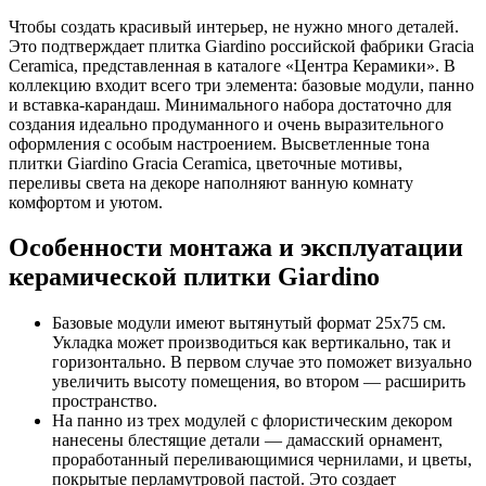
Чтобы создать красивый интерьер, не нужно много деталей.
Это подтверждает плитка Giardino российской фабрики Gracia
Ceramica, представленная в каталоге «Центра Керамики». В
коллекцию входит всего три элемента: базовые модули, панно
и вставка-карандаш. Минимального набора достаточно для
создания идеально продуманного и очень выразительного
оформления с особым настроением. Высветленные тона
плитки Giardino Gracia Ceramica, цветочные мотивы,
переливы света на декоре наполняют ванную комнату
комфортом и уютом.
Особенности монтажа и эксплуатации
керамической плитки Giardino
Базовые модули имеют вытянутый формат 25х75 см.
Укладка может производиться как вертикально, так и
горизонтально. В первом случае это поможет визуально
увеличить высоту помещения, во втором — расширить
пространство.
На панно из трех модулей с флористическим декором
нанесены блестящие детали — дамасский орнамент,
проработанный переливающимися чернилами, и цветы,
покрытые перламутровой пастой. Это создает