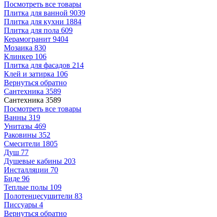
Посмотреть все товары
Плитка для ванной
9039
Плитка для кухни
1884
Плитка для пола
609
Керамогранит
9404
Мозаика
830
Клинкер
106
Плитка для фасадов
214
Клей и затирка
106
Вернуться обратно
Сантехника
3589
Сантехника
3589
Посмотреть все товары
Ванны
319
Унитазы
469
Раковины
352
Смесители
1805
Душ
77
Душевые кабины
203
Инсталляции
70
Биде
96
Теплые полы
109
Полотенцесушители
83
Писсуары
4
Вернуться обратно