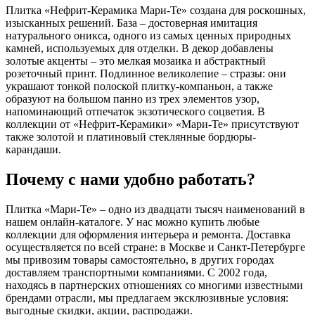
Плитка «Нефрит-Керамика Мари-Те» создана для роскошных,
изысканных решений. База – достоверная имитация
натурального оникса, одного из самых ценных природных
камней, используемых для отделки. В декор добавлены
золотые акценты – это мелкая мозаика и абстрактный
розеточный принт. Подлинное великолепие – стразы: они
украшают тонкой полоской плитку-компаньон, а также
образуют на большом панно из трех элементов узор,
напоминающий отпечаток экзотического соцветия. В
коллекции от «Нефрит-Керамики» «Мари-Те» присутствуют
также золотой и платиновый стеклянные бордюры-
карандаши.
Почему с нами удобно работать?
Плитка «Мари-Те» – одно из двадцати тысяч наименований в
нашем онлайн-каталоге. У нас можно купить любые
коллекции для оформления интерьера и ремонта. Доставка
осуществляется по всей стране: в Москве и Санкт-Петербурге
мы привозим товары самостоятельно, в других городах
доставляем транспортными компаниями. С 2002 года,
находясь в партнерских отношениях со многими известными
брендами отрасли, мы предлагаем эксклюзивные условия:
выгодные скидки, акции, распродажи.