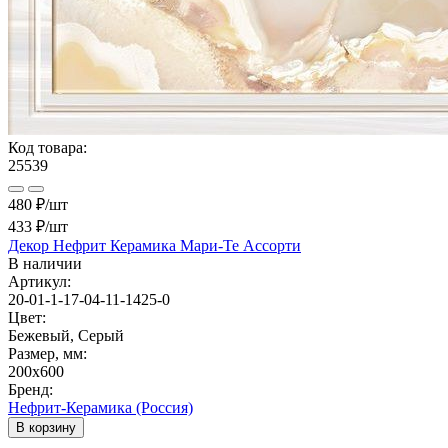
Код товара:
25539
480 ₽/шт
433 ₽
/шт
Декор Нефрит Керамика Мари-Те Ассорти
В наличии
Артикул:
20-01-1-17-04-11-1425-0
Цвет:
Бежевый, Серый
Размер, мм:
200x600
Бренд:
Нефрит-Керамика (Россия)
В корзину