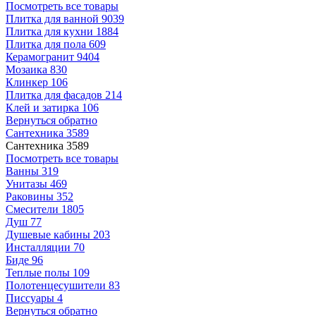
Посмотреть все товары
Плитка для ванной
9039
Плитка для кухни
1884
Плитка для пола
609
Керамогранит
9404
Мозаика
830
Клинкер
106
Плитка для фасадов
214
Клей и затирка
106
Вернуться обратно
Сантехника
3589
Сантехника
3589
Посмотреть все товары
Ванны
319
Унитазы
469
Раковины
352
Смесители
1805
Душ
77
Душевые кабины
203
Инсталляции
70
Биде
96
Теплые полы
109
Полотенцесушители
83
Писсуары
4
Вернуться обратно