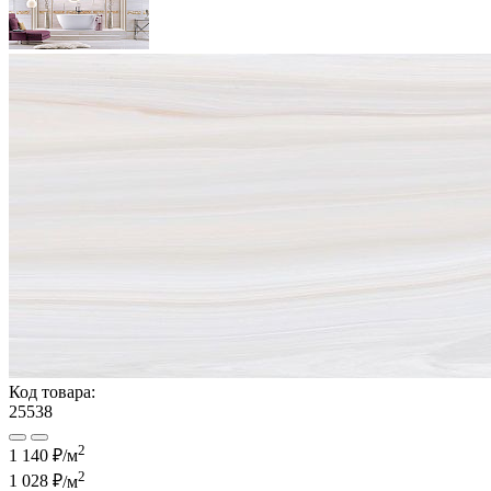
Код товара:
25538
2
1 140 ₽/м
2
1 028 ₽
/м