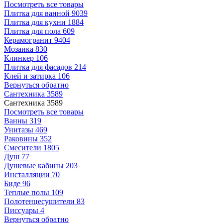
Посмотреть все товары
Плитка для ванной
9039
Плитка для кухни
1884
Плитка для пола
609
Керамогранит
9404
Мозаика
830
Клинкер
106
Плитка для фасадов
214
Клей и затирка
106
Вернуться обратно
Сантехника
3589
Сантехника
3589
Посмотреть все товары
Ванны
319
Унитазы
469
Раковины
352
Смесители
1805
Душ
77
Душевые кабины
203
Инсталляции
70
Биде
96
Теплые полы
109
Полотенцесушители
83
Писсуары
4
Вернуться обратно