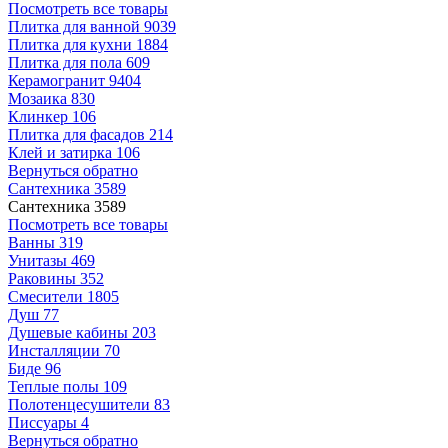
Посмотреть все товары
Плитка для ванной
9039
Плитка для кухни
1884
Плитка для пола
609
Керамогранит
9404
Мозаика
830
Клинкер
106
Плитка для фасадов
214
Клей и затирка
106
Вернуться обратно
Сантехника
3589
Сантехника
3589
Посмотреть все товары
Ванны
319
Унитазы
469
Раковины
352
Смесители
1805
Душ
77
Душевые кабины
203
Инсталляции
70
Биде
96
Теплые полы
109
Полотенцесушители
83
Писсуары
4
Вернуться обратно