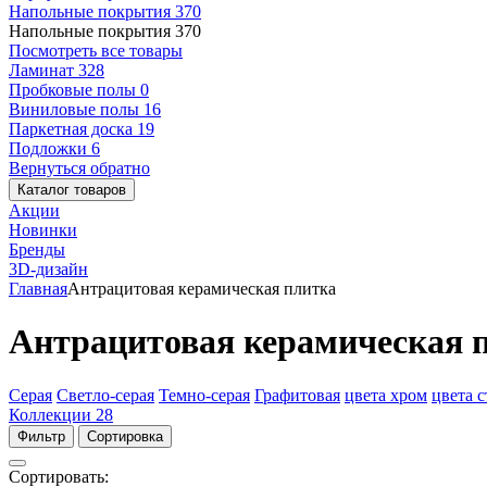
Напольные покрытия
370
Напольные покрытия
370
Посмотреть все товары
Ламинат
328
Пробковые полы
0
Виниловые полы
16
Паркетная доска
19
Подложки
6
Вернуться обратно
Каталог товаров
Акции
Новинки
Бренды
3D-дизайн
Главная
Антрацитовая керамическая плитка
Антрацитовая керамическая 
Серая
Светло-серая
Темно-серая
Графитовая
цвета хром
цвета с
Коллекции
28
Фильтр
Сортировка
Сортировать: