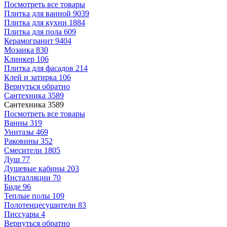
Посмотреть все товары
Плитка для ванной
9039
Плитка для кухни
1884
Плитка для пола
609
Керамогранит
9404
Мозаика
830
Клинкер
106
Плитка для фасадов
214
Клей и затирка
106
Вернуться обратно
Сантехника
3589
Сантехника
3589
Посмотреть все товары
Ванны
319
Унитазы
469
Раковины
352
Смесители
1805
Душ
77
Душевые кабины
203
Инсталляции
70
Биде
96
Теплые полы
109
Полотенцесушители
83
Писсуары
4
Вернуться обратно