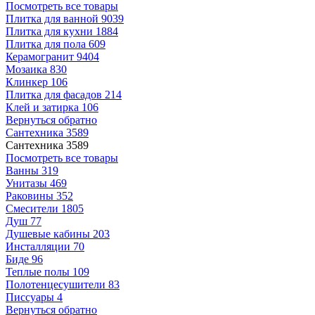
Посмотреть все товары
Плитка для ванной
9039
Плитка для кухни
1884
Плитка для пола
609
Керамогранит
9404
Мозаика
830
Клинкер
106
Плитка для фасадов
214
Клей и затирка
106
Вернуться обратно
Сантехника
3589
Сантехника
3589
Посмотреть все товары
Ванны
319
Унитазы
469
Раковины
352
Смесители
1805
Душ
77
Душевые кабины
203
Инсталляции
70
Биде
96
Теплые полы
109
Полотенцесушители
83
Писсуары
4
Вернуться обратно