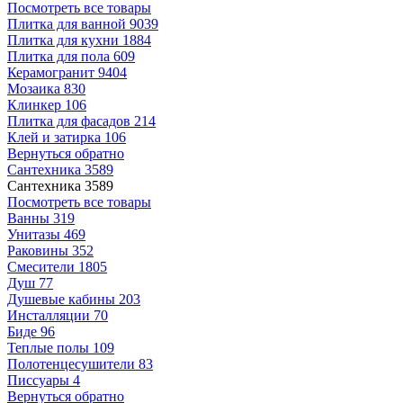
Посмотреть все товары
Плитка для ванной
9039
Плитка для кухни
1884
Плитка для пола
609
Керамогранит
9404
Мозаика
830
Клинкер
106
Плитка для фасадов
214
Клей и затирка
106
Вернуться обратно
Сантехника
3589
Сантехника
3589
Посмотреть все товары
Ванны
319
Унитазы
469
Раковины
352
Смесители
1805
Душ
77
Душевые кабины
203
Инсталляции
70
Биде
96
Теплые полы
109
Полотенцесушители
83
Писсуары
4
Вернуться обратно