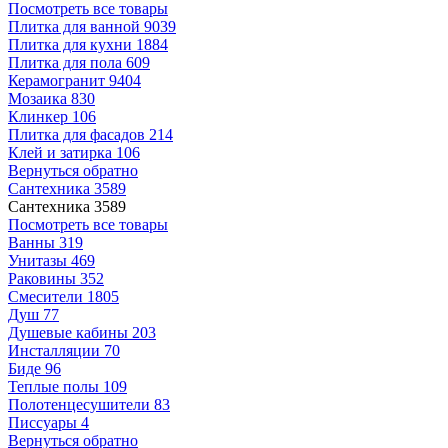
Посмотреть все товары
Плитка для ванной
9039
Плитка для кухни
1884
Плитка для пола
609
Керамогранит
9404
Мозаика
830
Клинкер
106
Плитка для фасадов
214
Клей и затирка
106
Вернуться обратно
Сантехника
3589
Сантехника
3589
Посмотреть все товары
Ванны
319
Унитазы
469
Раковины
352
Смесители
1805
Душ
77
Душевые кабины
203
Инсталляции
70
Биде
96
Теплые полы
109
Полотенцесушители
83
Писсуары
4
Вернуться обратно