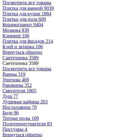
Посмотреть все товары
Плитка для ванной
9039
Плитка для кухни
1884
Плитка для пола
609
Керамогранит
9404
Мозаика
830
Клинкер
106
Плитка для фасадов
214
Клей и затирка
106
Вернуться обратно
Сантехника
3589
Сантехника
3589
Посмотреть все товары
Ванны
319
Унитазы
469
Раковины
352
Смесители
1805
Душ
77
Душевые кабины
203
Инсталляции
70
Биде
96
Теплые полы
109
Полотенцесушители
83
Писсуары
4
Вернуться обратно