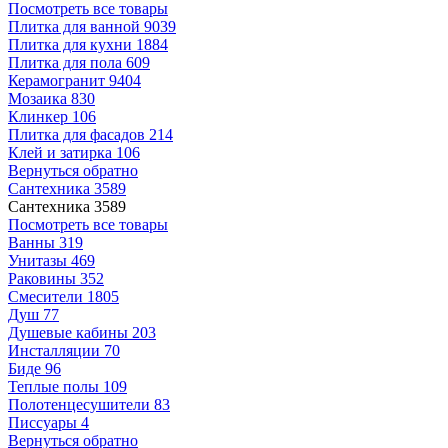
Посмотреть все товары
Плитка для ванной
9039
Плитка для кухни
1884
Плитка для пола
609
Керамогранит
9404
Мозаика
830
Клинкер
106
Плитка для фасадов
214
Клей и затирка
106
Вернуться обратно
Сантехника
3589
Сантехника
3589
Посмотреть все товары
Ванны
319
Унитазы
469
Раковины
352
Смесители
1805
Душ
77
Душевые кабины
203
Инсталляции
70
Биде
96
Теплые полы
109
Полотенцесушители
83
Писсуары
4
Вернуться обратно