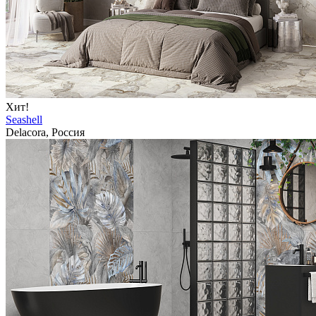
Хит!
Seashell
Delacora, Россия