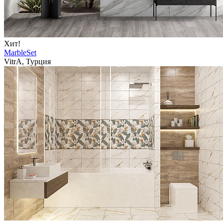
Хит!
MarbleSet
VitrA, Турция