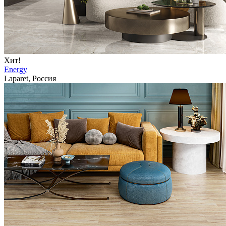
Хит!
Energy
Laparet, Россия