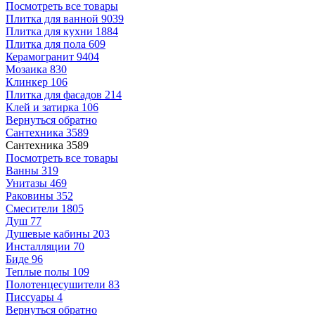
Посмотреть все товары
Плитка для ванной
9039
Плитка для кухни
1884
Плитка для пола
609
Керамогранит
9404
Мозаика
830
Клинкер
106
Плитка для фасадов
214
Клей и затирка
106
Вернуться обратно
Сантехника
3589
Сантехника
3589
Посмотреть все товары
Ванны
319
Унитазы
469
Раковины
352
Смесители
1805
Душ
77
Душевые кабины
203
Инсталляции
70
Биде
96
Теплые полы
109
Полотенцесушители
83
Писсуары
4
Вернуться обратно