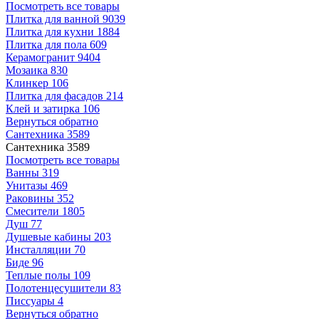
Посмотреть все товары
Плитка для ванной
9039
Плитка для кухни
1884
Плитка для пола
609
Керамогранит
9404
Мозаика
830
Клинкер
106
Плитка для фасадов
214
Клей и затирка
106
Вернуться обратно
Сантехника
3589
Сантехника
3589
Посмотреть все товары
Ванны
319
Унитазы
469
Раковины
352
Смесители
1805
Душ
77
Душевые кабины
203
Инсталляции
70
Биде
96
Теплые полы
109
Полотенцесушители
83
Писсуары
4
Вернуться обратно