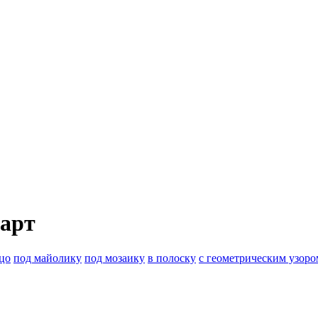
 арт
цо
под майолику
под мозаику
в полоску
с геометрическим узоро