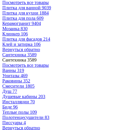
Посмотреть все товары
Плитка для ванной
9039
Плитка для кухни
1884
Плитка для пола
609
Керамогранит
9404
Мозаика
830
Клинкер
106
Плитка для фасадов
214
Клей и затирка
106
Вернуться обратно
Сантехника
3589
Сантехника
3589
Посмотреть все товары
Ванны
319
Унитазы
469
Раковины
352
Смесители
1805
Душ
77
Душевые кабины
203
Инсталляции
70
Биде
96
Теплые полы
109
Полотенцесушители
83
Писсуары
4
Вернуться обратно