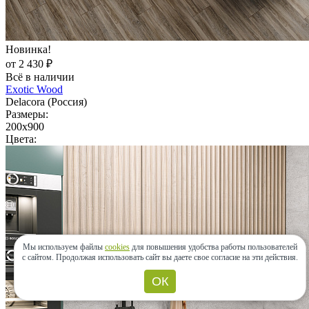
Новинка!
от 2 430 ₽
Всё в наличии
Exotic Wood
Delacora (Россия)
Размеры:
200x900
Цвета:
Мы используем файлы
cookies
для повышения удобства работы пользователей
с сайтом.
Продолжая использовать сайт вы даете свое согласие на эти действия.
ОК