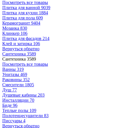
Посмотреть все товары
Плитка для ванной
9039
Плитка для кухни
1884
Плитка для пола
609
Керамогранит
9404
Мозаика
830
Клинкер
106
Плитка для фасадов
214
Клей и затирка
106
Вернуться обратно
Сантехника
3589
Сантехника
3589
Посмотреть все товары
Ванны
319
Унитазы
469
Раковины
352
Смесители
1805
Душ
77
Душевые кабины
203
Инсталляции
70
Биде
96
Теплые полы
109
Полотенцесушители
83
Писсуары
4
Вернуться обратно