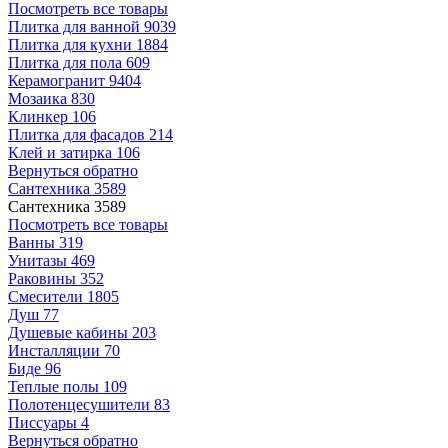
Посмотреть все товары
Плитка для ванной
9039
Плитка для кухни
1884
Плитка для пола
609
Керамогранит
9404
Мозаика
830
Клинкер
106
Плитка для фасадов
214
Клей и затирка
106
Вернуться обратно
Сантехника
3589
Сантехника
3589
Посмотреть все товары
Ванны
319
Унитазы
469
Раковины
352
Смесители
1805
Душ
77
Душевые кабины
203
Инсталляции
70
Биде
96
Теплые полы
109
Полотенцесушители
83
Писсуары
4
Вернуться обратно