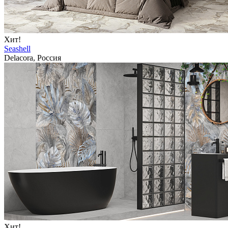
Хит!
Seashell
Delacora, Россия
Хит!