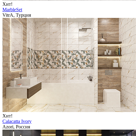
Хит!
MarbleSet
VitrA, Турция
Хит!
Calacatta Ivory
Azori, Россия