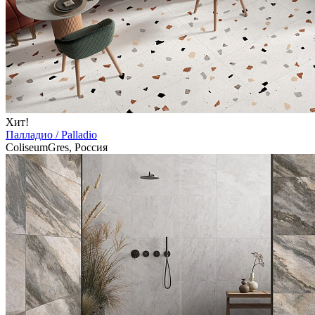
Хит!
Палладио / Palladio
ColiseumGres, Россия