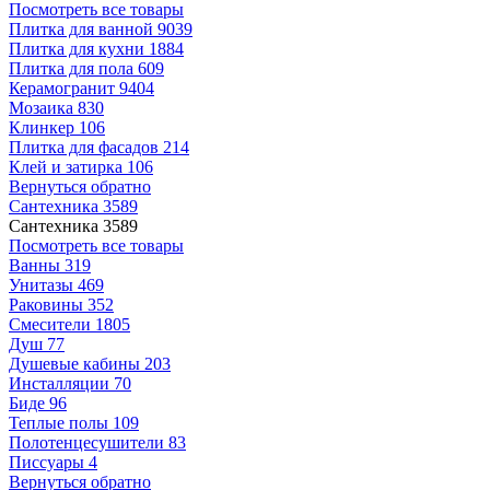
Посмотреть все товары
Плитка для ванной
9039
Плитка для кухни
1884
Плитка для пола
609
Керамогранит
9404
Мозаика
830
Клинкер
106
Плитка для фасадов
214
Клей и затирка
106
Вернуться обратно
Сантехника
3589
Сантехника
3589
Посмотреть все товары
Ванны
319
Унитазы
469
Раковины
352
Смесители
1805
Душ
77
Душевые кабины
203
Инсталляции
70
Биде
96
Теплые полы
109
Полотенцесушители
83
Писсуары
4
Вернуться обратно