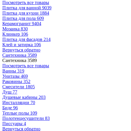
Посмотреть все товары
Плитка для ванной
9039
Плитка для кухни
1884
Плитка для пола
609
Керамогранит
9404
Мозаика
830
Клинкер
106
Плитка для фасадов
214
Клей и затирка
106
Вернуться обратно
Сантехника
3589
Сантехника
3589
Посмотреть все товары
Ванны
319
Унитазы
469
Раковины
352
Смесители
1805
Душ
77
Душевые кабины
203
Инсталляции
70
Биде
96
Теплые полы
109
Полотенцесушители
83
Писсуары
4
Вернуться обратно