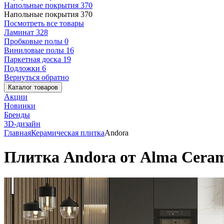
Напольные покрытия
370
Напольные покрытия
370
Посмотреть все товары
Ламинат
328
Пробковые полы
0
Виниловые полы
16
Паркетная доска
19
Подложки
6
Вернуться обратно
Каталог товаров
Акции
Новинки
Бренды
3D-дизайн
Главная
Керамическая плитка
Andora
Плитка Andora от Alma Ceram