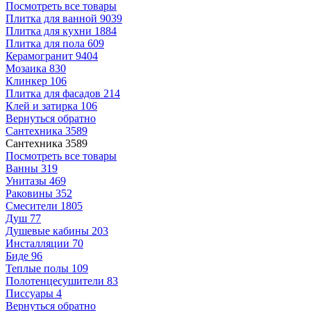
Посмотреть все товары
Плитка для ванной
9039
Плитка для кухни
1884
Плитка для пола
609
Керамогранит
9404
Мозаика
830
Клинкер
106
Плитка для фасадов
214
Клей и затирка
106
Вернуться обратно
Сантехника
3589
Сантехника
3589
Посмотреть все товары
Ванны
319
Унитазы
469
Раковины
352
Смесители
1805
Душ
77
Душевые кабины
203
Инсталляции
70
Биде
96
Теплые полы
109
Полотенцесушители
83
Писсуары
4
Вернуться обратно