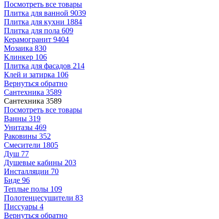
Посмотреть все товары
Плитка для ванной
9039
Плитка для кухни
1884
Плитка для пола
609
Керамогранит
9404
Мозаика
830
Клинкер
106
Плитка для фасадов
214
Клей и затирка
106
Вернуться обратно
Сантехника
3589
Сантехника
3589
Посмотреть все товары
Ванны
319
Унитазы
469
Раковины
352
Смесители
1805
Душ
77
Душевые кабины
203
Инсталляции
70
Биде
96
Теплые полы
109
Полотенцесушители
83
Писсуары
4
Вернуться обратно