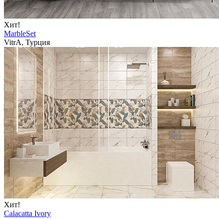
Хит!
MarbleSet
VitrA, Турция
Хит!
Calacatta Ivory