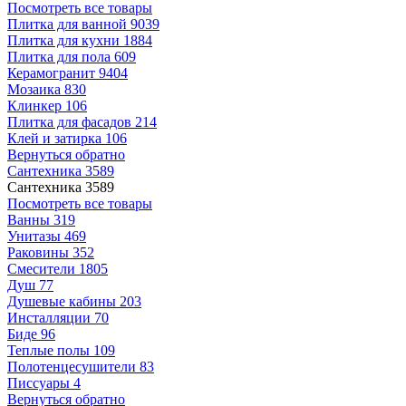
Посмотреть все товары
Плитка для ванной
9039
Плитка для кухни
1884
Плитка для пола
609
Керамогранит
9404
Мозаика
830
Клинкер
106
Плитка для фасадов
214
Клей и затирка
106
Вернуться обратно
Сантехника
3589
Сантехника
3589
Посмотреть все товары
Ванны
319
Унитазы
469
Раковины
352
Смесители
1805
Душ
77
Душевые кабины
203
Инсталляции
70
Биде
96
Теплые полы
109
Полотенцесушители
83
Писсуары
4
Вернуться обратно