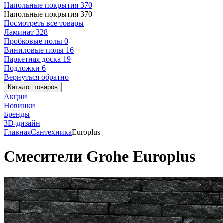
Напольные покрытия
370
Напольные покрытия
370
Посмотреть все товары
Ламинат
328
Пробковые полы
0
Виниловые полы
16
Паркетная доска
19
Подложки
6
Вернуться обратно
Каталог товаров
Акции
Новинки
Бренды
3D-дизайн
Главная
Сантехника
Europlus
Смесители Grohe Europlus