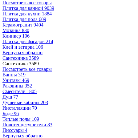
Посмотреть все товары
Плитка для ванной
9039
Плитка для кухни
1884
Плитка для пола
609
Керамогранит
9404
Мозаика
830
Клинкер
106
Плитка для фасадов
214
Клей и затирка
106
Вернуться обратно
Сантехника
3589
Сантехника
3589
Посмотреть все товары
Ванны
319
Унитазы
469
Раковины
352
Смесители
1805
Душ
77
Душевые кабины
203
Инсталляции
70
Биде
96
Теплые полы
109
Полотенцесушители
83
Писсуары
4
Вернуться обратно