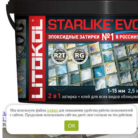
Мы используем файлы
cookies
для повышения удобства работы пользователей
Затирка STARLIKE EVO S.105 Bianco Titanio 2,5кг
с сайтом.
Продолжая использовать сайт вы даете свое согласие на эти действия.
LITOKOL
(Россия)
Возможно Вас заинтересует
ОК