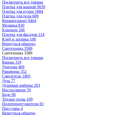
Посмотреть все товары
Плитка для ванной
9039
Плитка для кухни
1884
Плитка для пола
609
Керамогранит
9404
Мозаика
830
Клинкер
106
Плитка для фасадов
214
Клей и затирка
106
Вернуться обратно
Сантехника
3589
Сантехника
3589
Посмотреть все товары
Ванны
319
Унитазы
469
Раковины
352
Смесители
1805
Душ
77
Душевые кабины
203
Инсталляции
70
Биде
96
Теплые полы
109
Полотенцесушители
83
Писсуары
4
Вернуться обратно