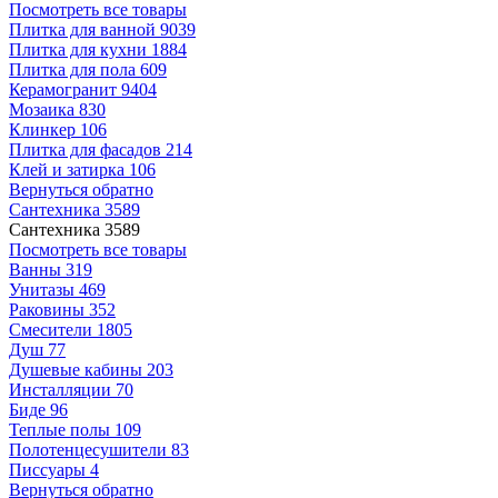
Посмотреть все товары
Плитка для ванной
9039
Плитка для кухни
1884
Плитка для пола
609
Керамогранит
9404
Мозаика
830
Клинкер
106
Плитка для фасадов
214
Клей и затирка
106
Вернуться обратно
Сантехника
3589
Сантехника
3589
Посмотреть все товары
Ванны
319
Унитазы
469
Раковины
352
Смесители
1805
Душ
77
Душевые кабины
203
Инсталляции
70
Биде
96
Теплые полы
109
Полотенцесушители
83
Писсуары
4
Вернуться обратно