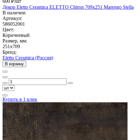
600 ₽
/шт
Декор Eletto Ceramica ELETTO Chiron 709х251 Marengo Stella
В наличии
Артикул:
586052001
Цвет:
Коричневый
Размер, мм:
251x709
Бренд:
Eletto Ceramica (Россия)
В корзину
Купить в 1 клик