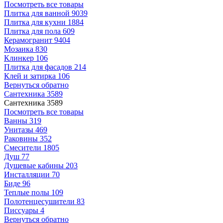
Посмотреть все товары
Плитка для ванной
9039
Плитка для кухни
1884
Плитка для пола
609
Керамогранит
9404
Мозаика
830
Клинкер
106
Плитка для фасадов
214
Клей и затирка
106
Вернуться обратно
Сантехника
3589
Сантехника
3589
Посмотреть все товары
Ванны
319
Унитазы
469
Раковины
352
Смесители
1805
Душ
77
Душевые кабины
203
Инсталляции
70
Биде
96
Теплые полы
109
Полотенцесушители
83
Писсуары
4
Вернуться обратно