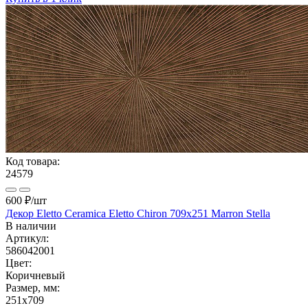
Код товара:
24579
600 ₽
/шт
Декор Eletto Ceramica Eletto Chiron 709х251 Marron Stella
В наличии
Артикул:
586042001
Цвет:
Коричневый
Размер, мм:
251x709