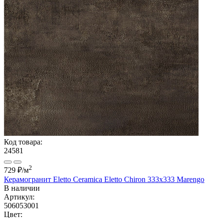
Код товара:
24581
2
729 ₽
/м
Керамогранит Eletto Ceramica Eletto Chiron 333х333 Marengo
В наличии
Артикул:
506053001
Цвет: