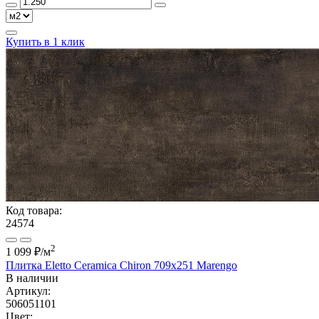
Купить в 1 клик
Код товара:
24574
2
1 099 ₽
/м
Плитка Eletto Ceramica Chiron 709х251 Marengo
В наличии
Артикул:
506051101
Цвет: