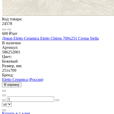
Код товара:
24578
600 ₽
/шт
Декор Eletto Ceramica Eletto Chiron 709х251 Crema Stella
В наличии
Артикул:
586252001
Цвет:
Бежевый
Размер, мм:
251x709
Бренд:
Eletto Ceramica (Россия)
В корзину
Купить в 1 клик