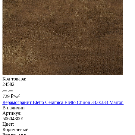
Код товара:
24582
2
729 ₽
/м
Керамогранит Eletto Ceramica Eletto Chiron 333х333 Marron
В наличии
Артикул:
506043001
Цвет:
Коричневый
Размер, мм: