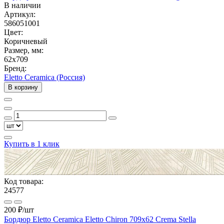
В наличии
Артикул:
586051001
Цвет:
Коричневый
Размер, мм:
62x709
Бренд:
Eletto Ceramica (Россия)
В корзину
Купить в 1 клик
Код товара:
24577
200 ₽
/шт
Бордюр Eletto Ceramica Eletto Chiron 709х62 Crema Stella