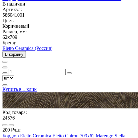
В наличии
Артикул:
586041001
Цвет:
Коричневый
Размер, мм:
62x709
Бренд:
Eletto Ceramica (Россия)
В корзину
Купить в 1 клик
Код товара:
24576
200 ₽
/шт
Бордюр Eletto Ceramica Eletto Chiron 709х62 Marengo Stella