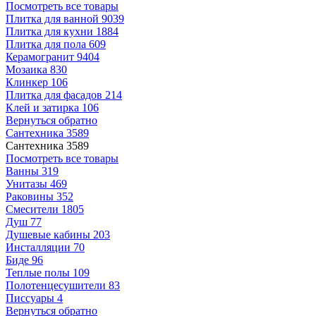
Посмотреть все товары
Плитка для ванной
9039
Плитка для кухни
1884
Плитка для пола
609
Керамогранит
9404
Мозаика
830
Клинкер
106
Плитка для фасадов
214
Клей и затирка
106
Вернуться обратно
Сантехника
3589
Сантехника
3589
Посмотреть все товары
Ванны
319
Унитазы
469
Раковины
352
Смесители
1805
Душ
77
Душевые кабины
203
Инсталляции
70
Биде
96
Теплые полы
109
Полотенцесушители
83
Писсуары
4
Вернуться обратно