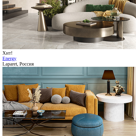
Хит!
Energy
Laparet, Россия