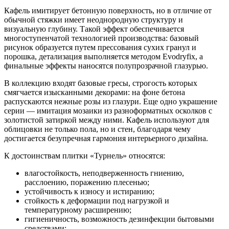
Кафель имитирует бетонную поверхность, но в отличие от
обычной стяжки имеет неоднородную структуру и
визуальную глубину. Такой эффект обеспечивается
многоступенчатой технологией производства: базовый
рисунок образуется путем прессования сухих гранул и
порошка, детализация выполняется методом Evodryfix, а
финальные эффекты наносятся полупрозрачной глазурью.
В коллекцию входят базовые гресы, строгость которых
смягчается изысканными декорами: на фоне бетона
распускаются нежные розы из глазури. Еще одно украшение
серии — имитация мозаики из разноформатных осколков с
золотистой затиркой между ними. Кафель используют для
облицовки не только пола, но и стен, благодаря чему
достигается безупречная гармония интерьерного дизайна.
К достоинствам плитки «Турнель» относятся:
влагостойкость, неподверженность гниению,
расслоению, поражению плесенью;
устойчивость к износу и истиранию;
стойкость к деформации под нагрузкой и
температурному расширению;
гигиеничность, возможность дезинфекции бытовыми
средствами;