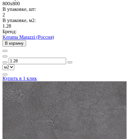
800x800
В упаковке, шт:
2
В упаковке, м2:
1.28
Бренд:
Kerama Marazzi (Россия)
В корзину
Купить в 1 клик