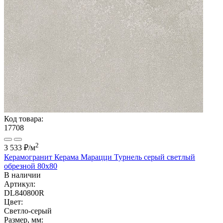
Код товара:
17708
2
3 533 ₽
/м
Керамогранит Керама Марацци Турнель серый светлый
обрезной 80х80
В наличии
Артикул:
DL840800R
Цвет:
Светло-серый
Размер, мм: