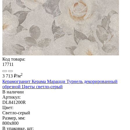
Код товара:
17711
2
3 713 ₽
/м
Керамогранит Керама Марацци Турнель декорированный
обрезной Цветы светло-серый
В наличии
Артикул:
DL841200R
Цвет:
Светло-серый
Размер, мм:
800x800
В упаковке, шт: