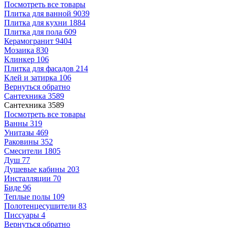
Посмотреть все товары
Плитка для ванной
9039
Плитка для кухни
1884
Плитка для пола
609
Керамогранит
9404
Мозаика
830
Клинкер
106
Плитка для фасадов
214
Клей и затирка
106
Вернуться обратно
Сантехника
3589
Сантехника
3589
Посмотреть все товары
Ванны
319
Унитазы
469
Раковины
352
Смесители
1805
Душ
77
Душевые кабины
203
Инсталляции
70
Биде
96
Теплые полы
109
Полотенцесушители
83
Писсуары
4
Вернуться обратно