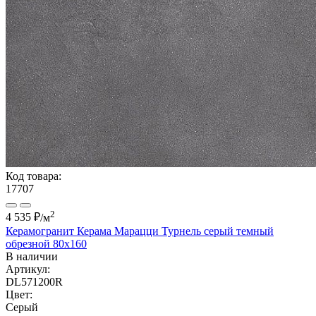
Код товара:
17707
2
4 535 ₽
/м
Керамогранит Керама Марацци Турнель серый темный
обрезной 80х160
В наличии
Артикул:
DL571200R
Цвет:
Серый