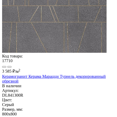
Код товара:
17710
2
3 585 ₽
/м
Керамогранит Керама Марацци Турнель декорированный
обрезной
В наличии
Артикул:
DL841300R
Цвет:
Серый
Размер, мм:
800x800