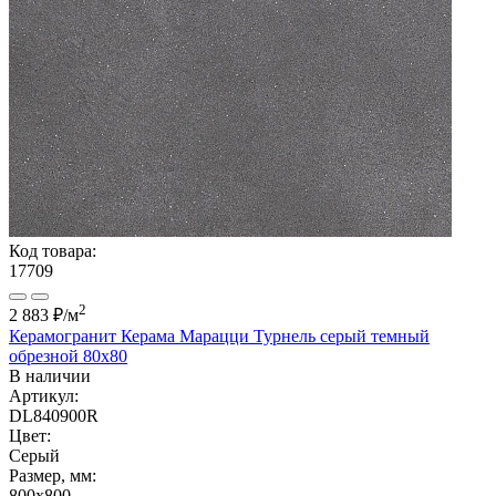
Код товара:
17709
2
2 883 ₽
/м
Керамогранит Керама Марацци Турнель серый темный
обрезной 80х80
В наличии
Артикул:
DL840900R
Цвет:
Серый
Размер, мм:
800x800