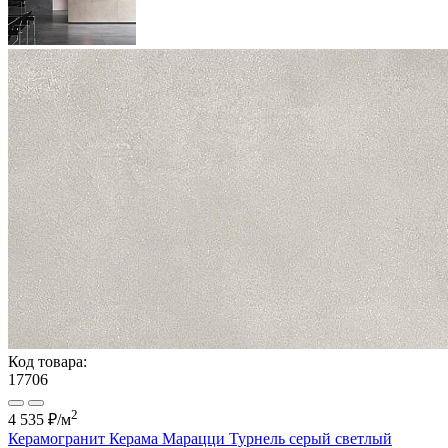
Код товара:
17706
2
4 535 ₽
/м
Керамогранит Керама Марацци Турнель серый светлый