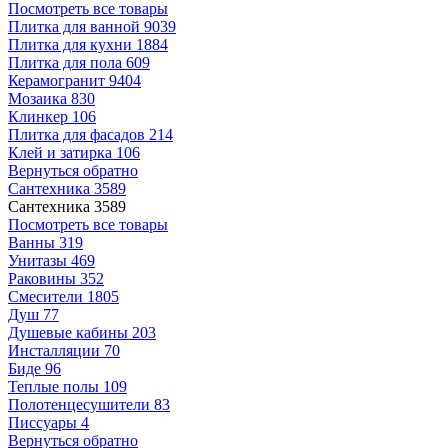
Посмотреть все товары
Плитка для ванной
9039
Плитка для кухни
1884
Плитка для пола
609
Керамогранит
9404
Мозаика
830
Клинкер
106
Плитка для фасадов
214
Клей и затирка
106
Вернуться обратно
Сантехника
3589
Сантехника
3589
Посмотреть все товары
Ванны
319
Унитазы
469
Раковины
352
Смесители
1805
Душ
77
Душевые кабины
203
Инсталляции
70
Биде
96
Теплые полы
109
Полотенцесушители
83
Писсуары
4
Вернуться обратно