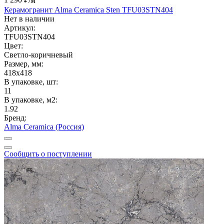
1 290 ₽
/м
Керамогранит Alma Ceramica Sten TFU03STN404
Нет в наличии
Артикул:
TFU03STN404
Цвет:
Светло-коричневый
Размер, мм:
418x418
В упаковке, шт:
11
В упаковке, м2:
1.92
Бренд:
Alma Ceramica (Россия)
Сообщить о поступлении