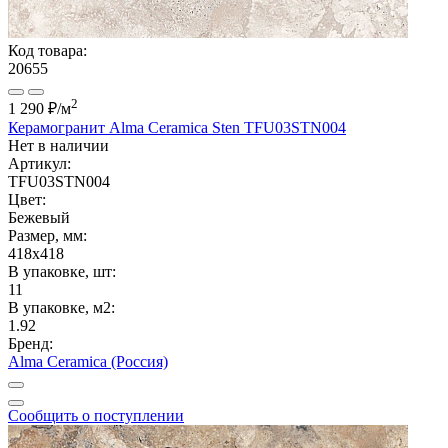
Код товара:
20655
2
1 290 ₽
/м
Керамогранит Alma Ceramica Sten TFU03STN004
Нет в наличии
Артикул:
TFU03STN004
Цвет:
Бежевый
Размер, мм:
418x418
В упаковке, шт:
11
В упаковке, м2:
1.92
Бренд:
Alma Ceramica (Россия)
Сообщить о поступлении