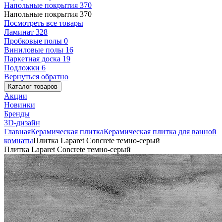
Напольные покрытия
370
Напольные покрытия
370
Посмотреть все товары
Ламинат
328
Пробковые полы
0
Виниловые полы
16
Паркетная доска
19
Подложки
6
Вернуться обратно
Каталог товаров
Акции
Новинки
Бренды
3D-дизайн
Главная
Керамическая плитка
Керамическая плитка для ванной
комнаты
Плитка Laparet Concrete темно-серый
Плитка Laparet Concrete темно-серый