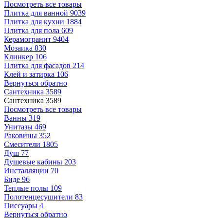
Посмотреть все товары
Плитка для ванной
9039
Плитка для кухни
1884
Плитка для пола
609
Керамогранит
9404
Мозаика
830
Клинкер
106
Плитка для фасадов
214
Клей и затирка
106
Вернуться обратно
Сантехника
3589
Сантехника
3589
Посмотреть все товары
Ванны
319
Унитазы
469
Раковины
352
Смесители
1805
Душ
77
Душевые кабины
203
Инсталляции
70
Биде
96
Теплые полы
109
Полотенцесушители
83
Писсуары
4
Вернуться обратно