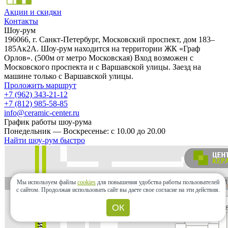
Акции и скидки
Контакты
Шоу-рум
196066, г. Санкт-Петербург, Московский проспект, дом 183–
185Ак2А. Шоу-рум находится на территории ЖК «Граф
Орлов». (500м от метро Московская) Вход возможен с
Московского проспекта и с Варшавской улицы. Заезд на
машине только с Варшавской улицы.
Проложить маршрут
+7 (962) 343-21-12
+7 (812) 985-58-85
info@ceramic-center.ru
График работы шоу-рума
Понедельник — Воскресенье: с 10.00 до 20.00
Найти шоу-рум быстро
Мы используем файлы
cookies
для повышения удобства работы пользователей
с сайтом.
Продолжая использовать сайт вы даете свое согласие на эти действия.
ОК