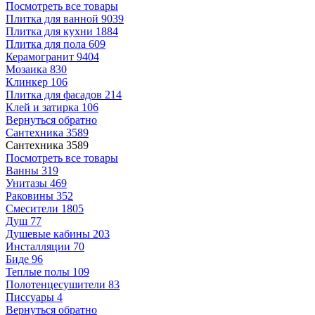
Посмотреть все товары
Плитка для ванной
9039
Плитка для кухни
1884
Плитка для пола
609
Керамогранит
9404
Мозаика
830
Клинкер
106
Плитка для фасадов
214
Клей и затирка
106
Вернуться обратно
Сантехника
3589
Сантехника
3589
Посмотреть все товары
Ванны
319
Унитазы
469
Раковины
352
Смесители
1805
Душ
77
Душевые кабины
203
Инсталляции
70
Биде
96
Теплые полы
109
Полотенцесушители
83
Писсуары
4
Вернуться обратно