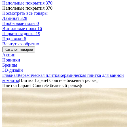
Напольные покрытия
370
Напольные покрытия
370
Посмотреть все товары
Ламинат
328
Пробковые полы
0
Виниловые полы
16
Паркетная доска
19
Подложки
6
Вернуться обратно
Каталог товаров
Акции
Новинки
Бренды
3D-дизайн
Главная
Керамическая плитка
Керамическая плитка для ванной
комнаты
Плитка Laparet Concrete бежевый рельеф
Плитка Laparet Concrete бежевый рельеф