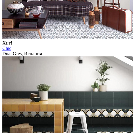
Хит!
Chic
Dual Gres, Испания