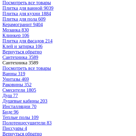
Посмотреть все товары
Плитка для ванной
9039
Плитка для кухни
1884
Плитка для пола
609
Керамогранит
9404
Мозаика
830
Клинкер
106
Плитка для фасадов
214
Клей и затирка
106
Вернуться обратно
Сантехника
3589
Сантехника
3589
Посмотреть все товары
Ванны
319
Унитазы
469
Раковины
352
Смесители
1805
Душ
77
Душевые кабины
203
Инсталляции
70
Биде
96
Теплые полы
109
Полотенцесушители
83
Писсуары
4
Вернуться обратно