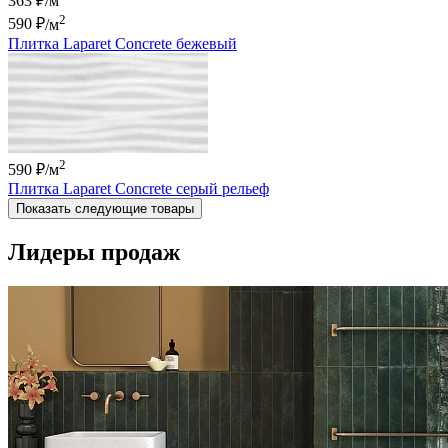
363 ₽/м
2
590 ₽
/м
Плитка Laparet Concrete бежевый
2
590 ₽
/м
Плитка Laparet Concrete серый рельеф
Показать следующие товары
Лидеры продаж