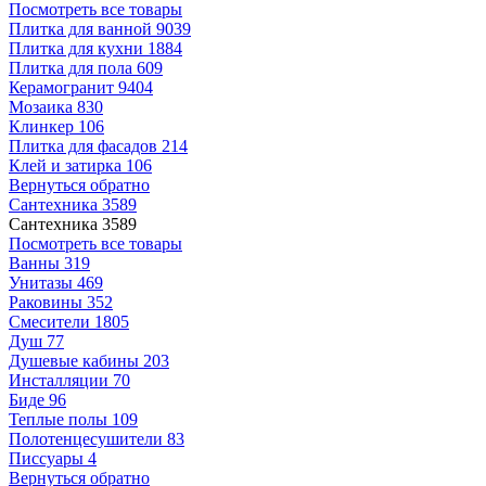
Посмотреть все товары
Плитка для ванной
9039
Плитка для кухни
1884
Плитка для пола
609
Керамогранит
9404
Мозаика
830
Клинкер
106
Плитка для фасадов
214
Клей и затирка
106
Вернуться обратно
Сантехника
3589
Сантехника
3589
Посмотреть все товары
Ванны
319
Унитазы
469
Раковины
352
Смесители
1805
Душ
77
Душевые кабины
203
Инсталляции
70
Биде
96
Теплые полы
109
Полотенцесушители
83
Писсуары
4
Вернуться обратно