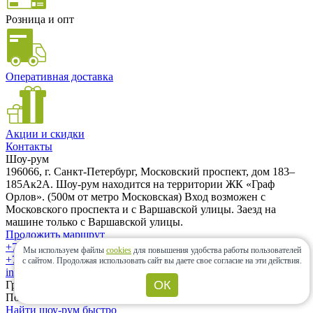
Розница и опт
Оперативная доставка
Акции и скидки
Контакты
Шоу-рум
196066, г. Санкт-Петербург, Московский проспект, дом 183–
185Ак2А. Шоу-рум находится на территории ЖК «Граф
Орлов». (500м от метро Московская) Вход возможен с
Московского проспекта и с Варшавской улицы. Заезд на
машине только с Варшавской улицы.
Проложить маршрут
+7 (962) 343-21-12
Мы используем файлы
cookies
для повышения удобства работы пользователей
+7 (812) 985-58-85
с сайтом.
Продолжая использовать сайт вы даете свое согласие на эти действия.
info@ceramic-center.ru
ОК
График работы шоу-рума
Понедельник — Воскресенье: с 10.00 до 20.00
Найти шоу-рум быстро