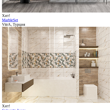
Хит!
MarbleSet
VitrA, Турция
Хит!