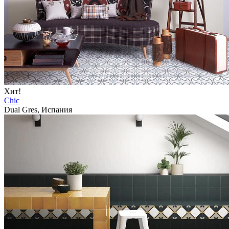
Хит!
Chic
Dual Gres, Испания