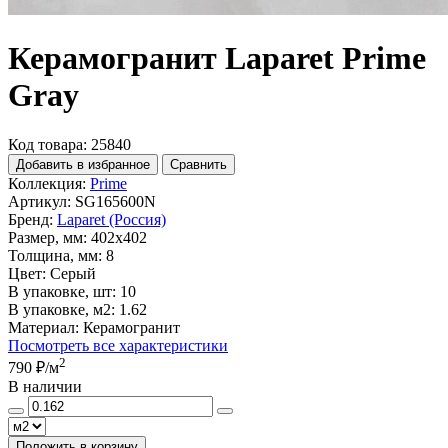
Керамогранит Laparet Prime
Gray
Код товара: 25840
Добавить в избранное
Сравнить
Коллекция:
Prime
Артикул:
SG165600N
Бренд:
Laparet (Россия)
Размер, мм:
402x402
Толщина, мм:
8
Цвет:
Серый
В упаковке, шт:
10
В упаковке, м2:
1.62
Материал:
Керамогранит
Посмотреть все характеристики
2
790 ₽
/м
В наличии
Положить в корзину