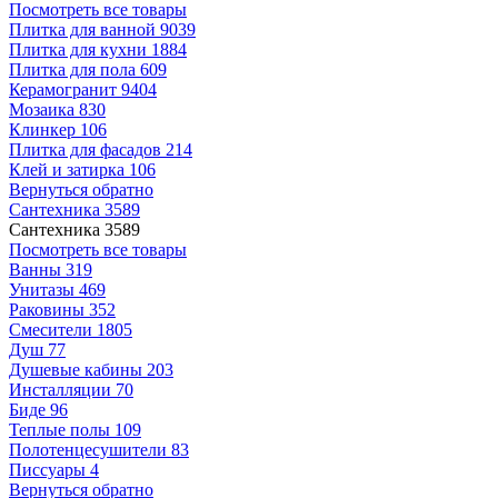
Посмотреть все товары
Плитка для ванной
9039
Плитка для кухни
1884
Плитка для пола
609
Керамогранит
9404
Мозаика
830
Клинкер
106
Плитка для фасадов
214
Клей и затирка
106
Вернуться обратно
Сантехника
3589
Сантехника
3589
Посмотреть все товары
Ванны
319
Унитазы
469
Раковины
352
Смесители
1805
Душ
77
Душевые кабины
203
Инсталляции
70
Биде
96
Теплые полы
109
Полотенцесушители
83
Писсуары
4
Вернуться обратно