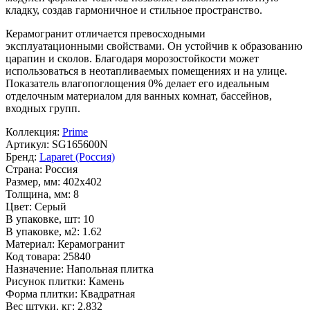
кладку, создав гармоничное и стильное пространство.
Керамогранит отличается превосходными
эксплуатационными свойствами. Он устойчив к образованию
царапин и сколов. Благодаря морозостойкости может
использоваться в неотапливаемых помещениях и на улице.
Показатель влагопоглощения 0% делает его идеальным
отделочным материалом для ванных комнат, бассейнов,
входных групп.
Коллекция:
Prime
Артикул:
SG165600N
Бренд:
Laparet (Россия)
Страна:
Россия
Размер, мм:
402x402
Толщина, мм:
8
Цвет:
Серый
В упаковке, шт:
10
В упаковке, м2:
1.62
Материал:
Керамогранит
Код товара:
25840
Назначение:
Напольная плитка
Рисунок плитки:
Камень
Форма плитки:
Квадратная
Вес штуки, кг:
2.832