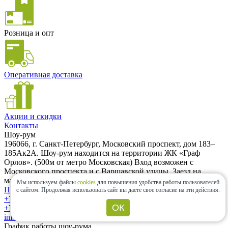
Розница и опт
Оперативная доставка
Акции и скидки
Контакты
Шоу-рум
196066, г. Санкт-Петербург, Московский проспект, дом 183–
185Ак2А. Шоу-рум находится на территории ЖК «Граф
Орлов». (500м от метро Московская) Вход возможен с
Московского проспекта и с Варшавской улицы. Заезд на
машине только с Варшавской улицы.
Мы используем файлы
cookies
для повышения удобства работы пользователей
Проложить маршрут
с сайтом.
Продолжая использовать сайт вы даете свое согласие на эти действия.
+7 (962) 343-21-12
ОК
+7 (812) 985-58-85
info@ceramic-center.ru
График работы шоу-рума