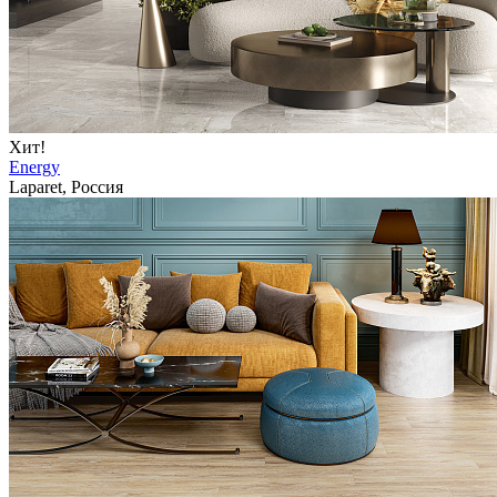
Хит!
Energy
Laparet, Россия