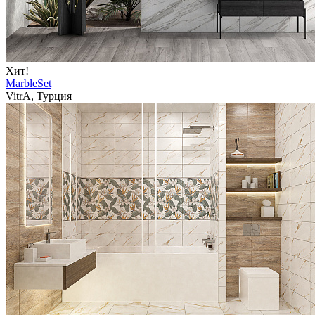
Хит!
MarbleSet
VitrA, Турция