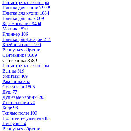
Посмотреть все товары
Плитка для ванной
9039
Плитка для кухни
1884
Плитка для пола
609
Керамогранит
9404
Мозаика
830
Клинкер
106
Плитка для фасадов
214
Клей и затирка
106
Вернуться обратно
Сантехника
3589
Сантехника
3589
Посмотреть все товары
Ванны
319
Унитазы
469
Раковины
352
Смесители
1805
Душ
77
Душевые кабины
203
Инсталляции
70
Биде
96
Теплые полы
109
Полотенцесушители
83
Писсуары
4
Вернуться обратно